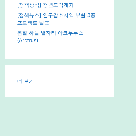
[정책상식] 청년도약계좌
[정책뉴스] 인구감소지역 부활 3종
프로젝트 발표
봄철 하늘 별자리 아크투루스
(Arctrus)
:
더 보기
[교
육
부
뉴
스]
초
등