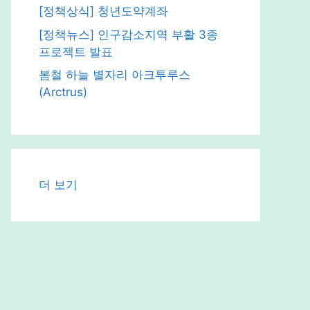
[정책상식] 청년도약계좌
[정책뉴스] 인구감소지역 부활 3종
프로젝트 발표
봄철 하늘 별자리 아크투루스
(Arctrus)
:
더 보기
파
도
의
비
밀
_
해